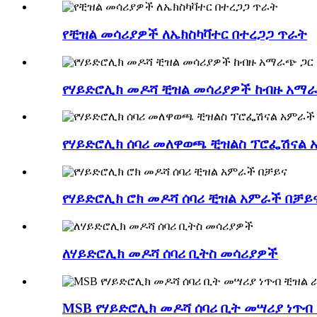
የቺዝል መሳሪያዎች ለኤክስካቫተር በተረጋጋ ጥራት
የሃይድሮሊክ መዶሻ ቺዝል መሳሪያዎች ከብዙ አማራ
የሃይድሮሊክ ሰባሪ መለዋወጫ ቺዝልስ ፕሮፌሽናል
የሃይድሮሊክ ሮክ መዶሻ ሰባሪ ቺዝል አምራች በቻይ
ለሃይድሮሊክ መዶሻ ሰባሪ ቢትስ መሳሪያዎች
MSB የሃይድሮሊክ መዶሻ ሰባሪ ቢት መሣሪያ ነጥብ