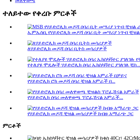
መለዋወጫ
ተለይተው የቀረቡ ምርቶች
ኤምኤስቢ የሃይድሮሊክ መዶሻ ሰባሪ ቢት መሣሪያ ነጥብ ቺዝል አ
ለሃይድሮሊክ መዶሻ ሰባሪ ቢትስ መሳሪያዎች
የተለያዩ ሞዴሎች ሃይድሮሊክ ሰባሪ ኤክስካቫተር ያገለገለ ቺስ..
የሃይድሮሊክ ሮክ መዶሻ ሰባሪ ቺዝል አምራች በ...
የሃይድሮሊክ ሰባሪ መለዋወጫ ፕሮፌሽናል አምራች...
የሃይድሮሊክ መዶሻ ቺዝል መሳሪያዎች ከብዙ አማራጭ ጋር
ምርቶች