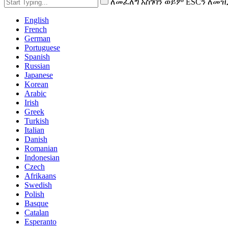
ለመፈለግ አስገባን ወይም ESCን ለመዝ
English
French
German
Portuguese
Spanish
Russian
Japanese
Korean
Arabic
Irish
Greek
Turkish
Italian
Danish
Romanian
Indonesian
Czech
Afrikaans
Swedish
Polish
Basque
Catalan
Esperanto