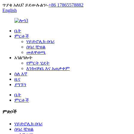
ጥያቄ አለህ? ይደውሉልን፡-
+86 17865578882
English
ቤት
ምርቶች
ሃይድሮሊክ ሰባሪ
ሰባሪ ቺዝል
መለዋወጫ
አገልግሎት
የምርት ሂደት
እንክብካቤ እና አጠቃቀም
ስለ እኛ
ዜና
ያግኙን
ቤት
ምርቶች
ምድቦች
ሃይድሮሊክ ሰባሪ
ሰባሪ ቺዝል