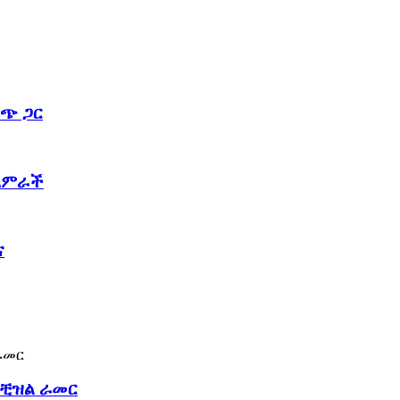
ጭ ጋር
 አምራች
ና
 ቺዝል ራመር