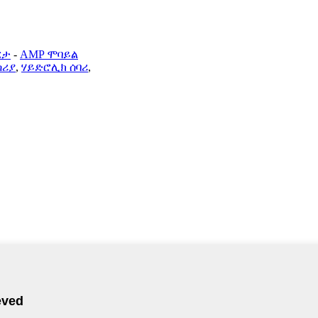
ርታ
-
AMP ሞባይል
ሰሪያ
,
ሃይድሮሊክ ሰባሪ
,