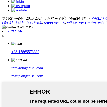
© የቅጂ መብት - 2010-2024: ሁሉም መብቶች የተጠበቁ ናቸው.
የጣቢያ ካ
የሽብልቅ ዓይነት
,
ሰባሪ ቺዝል
,
ደብዛዛ ጠፍጣፋ
,
የሞይል ነጥብ
,
ዘንጎች መሰር
ኢሜል ላክ
x
+86 17865578882
info@dngchisel.com
mac@dngchisel.com