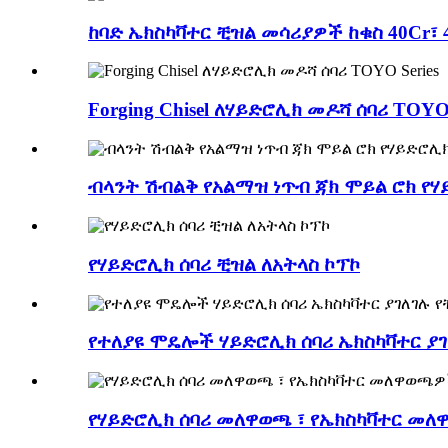
ከባድ ኤክስካቫተር ቺዝል መሳሪያዎች ከቁስ 40Cr፣ 
Forging Chisel ለሃይድሮሊክ መዶሻ ሰባሪ TOYO 
ብላንት ሽብልቅ የአልማዝ ነጥብ ጃክ ሞይል ሮክ የ
የሃይድሮሊክ ሰባሪ ቺዝል ለአትላስ ኮፕኮ
የተለያዩ ሞዴሎች ሃይድሮሊክ ሰባሪ ኤክስካቫተር ያ
የሃይድሮሊክ ሰባሪ መለዋወጫ ፣ የኤክስካቫተር መ