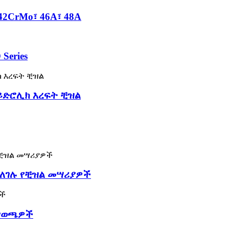
42CrMo፣ 46A፣ 48A
Series
ሃይድሮሊክ እረፍት ቺዝል
ገለገሉ የቺዝል መሣሪያዎች
ለዋወጫዎች