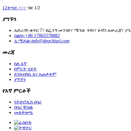
1
2
ቀጣይ >
>>
ገጽ 1/2
ያግኙን
አድራሻ፡-
ቁጥር 7፣ ዩፌንግ መንገድ፣ ሜንሉ ጎዳና፣ ፉሻን አውራጃ፣ ያ
ስልክ፡-
+86 17865578882
ኢሜይል፡-
info@dngchisel.com
መረጃ
ስለ እኛ
የምርት ሂደት
እንክብካቤ እና አጠቃቀም
ያግኙን
የእኛ ምርቶች
ሃይድሮሊክ ሰባሪ
ሰባሪ ቺዝል
መለዋወጫ