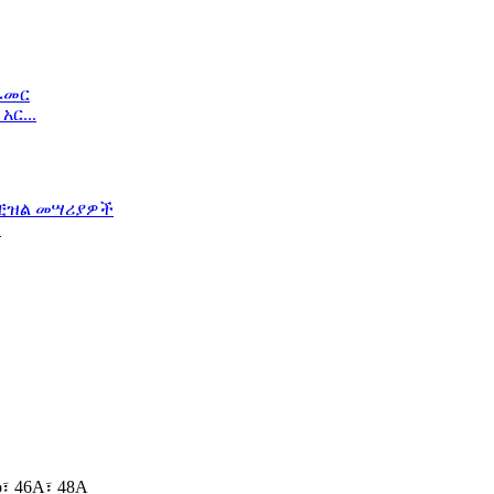
ር...
.